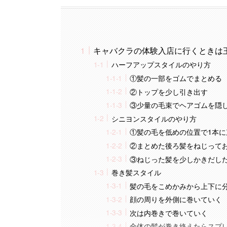
キャバクラの体験入店に行くときは
ハーフアップスタイルのやり方
①髪の一部をゴムでまとめる
②トップを少し引き出す
③少量の毛束でヘアゴムを隠
シニヨンスタイルのやり方
①髪の毛を低めの位置で1本
②まとめた後ろ髪をねじって
③ねじった髪を少しかきだし
巻き髪スタイル
髪の毛をこめかみから上下に
顔の周りを外側に巻いていく
次は内巻きで巻いていく
全体の髪が巻き終えたらスプ