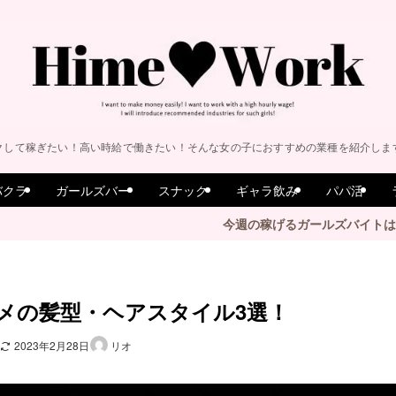
クして稼ぎたい！高い時給で働きたい！そんな女の子におすすめの業種を紹介しま
バクラ
ガールズバー
スナック
ギャラ飲み
パパ活
今週の稼げるガールズバイトはこちら♡
メの髪型・ヘアスタイル3選！
2023年2月28日
リオ