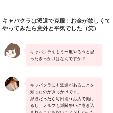
キャバクラは派遣で克服！お金が欲しくて
やってみたら意外と平気でした（笑）
キャバクラをもう一度やろうと思
ったきっかけはなんですか？
キャバクラにも派遣があることを
知ったのがきっかけです。
派遣だったら毎回違うお店で働け
るし、ノルマも派閥争いに巻き込
まれることもない
ことがわかった