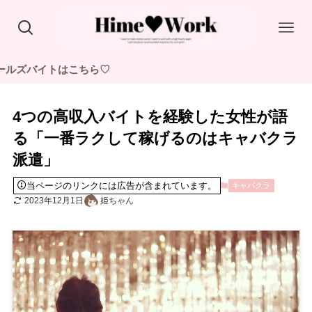
こちら♡
4つの高収入バイトを経験した女性が語
る「一番ラクして稼げるのはキャバクラ
派遣」
当ページのリンクには広告が含まれています。
キャバクラ
2023年12月1日
姫ちゃん