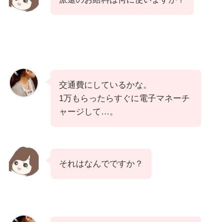
交通費にしているかな。
1万もらったらすぐに電子マネーチ
ャージして…
。
それはなんでですか？