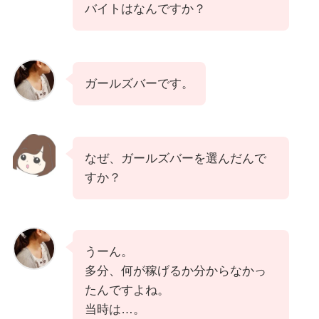
バイトはなんですか？
ガールズバー
です。
なぜ、ガールズバーを選んだんで
すか？
うーん。
多分、何が稼げるか分からなかっ
たんですよね。
当時は…。