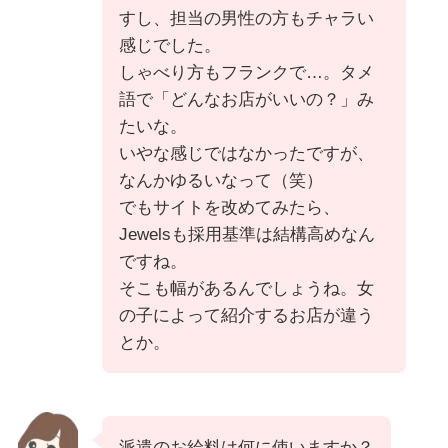
すし、
担当の男性の方もチャラい
感じ
でした。
しゃべり方もフランクで…。タメ
語で「どんなお店がいいの？」み
たいな。
いやな感じではなかったですが、
なんかゆるいなって（笑）
でもサイトを改めてみたら、
Jewelsも採用基準は結構高め
なん
ですね。
そこも幅があるんでしょうね。女
の子によって紹介するお店が違う
とか。
派遣のお給料は何に使いますか？