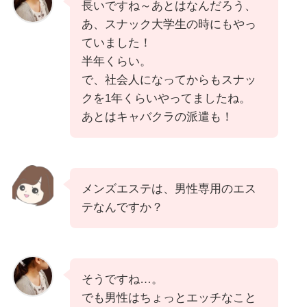
長いですね～あとはなんだろう、
あ、スナック大学生の時にもやっ
ていました！
半年くらい。
で、社会人になってからもスナッ
クを1年くらいやってましたね。
あとは
キャバクラの派遣
も！
メンズエステは、男性専用のエス
テなんですか？
そうですね…。
でも
男性はちょっとエッチなこと