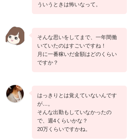
ういうときは怖いなって。
そんな思いをしてまで、一年間働
いていたのはすごいですね！
月に一番稼いだ金額はどのくらい
ですか？
はっきりとは覚えていないんです
が…。
そんな出勤もしていなかったの
で、週4くらいかな？
20万くらい
ですかね。