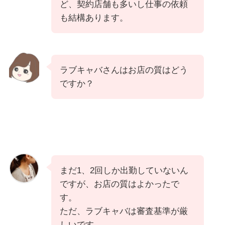
ど、契約店舗も多いし仕事の依頼
も結構あります。
ラブキャバさんはお店の質はどう
ですか？
まだ1、2回しか出勤していないん
ですが、
お店の質はよかった
で
す。
ただ、
ラブキャバは審査基準が厳
しい
です。