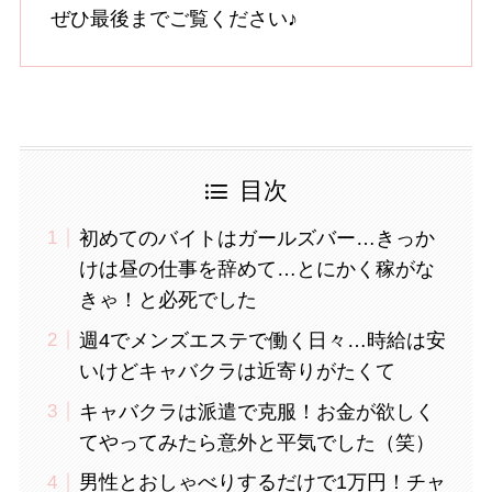
ぜひ最後までご覧ください♪
目次
初めてのバイトはガールズバー…きっか
けは昼の仕事を辞めて…とにかく稼がな
きゃ！と必死でした
週4でメンズエステで働く日々…時給は安
いけどキャバクラは近寄りがたくて
キャバクラは派遣で克服！お金が欲しく
てやってみたら意外と平気でした（笑）
男性とおしゃべりするだけで1万円！チャ