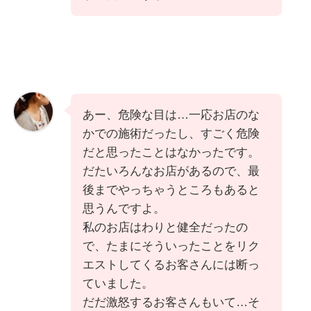
あー、危険な目は…
一応お店のな
かでの施術だったし、すごく危険
だと思ったことはなかったです
。
だたいろんなお店があるので、最
後までやっちゃうところもあると
思うんですよ。
私のお店はわりと健全だったの
で、たまにそういったことをリク
エストしてくるお客さんには断っ
ていました。
だだ
激怒するお客さんもいて…
そ