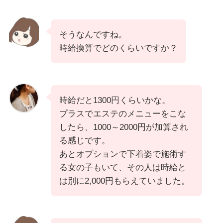
そうなんですね。
時給換算でどのくらいですか？
時給だと1300円くらい
かな。
プラスでエステのメニューをこな
したら、1000～2000円が加算され
る感じです。
あとオプションで下着姿で施術す
る女の子もいて、その人は時給と
は別に2,000円もらえていました。