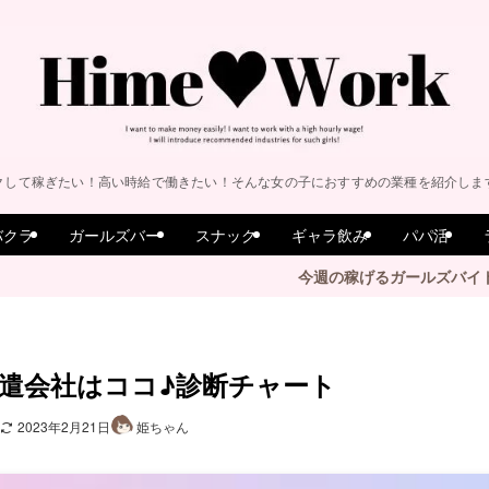
クして稼ぎたい！高い時給で働きたい！そんな女の子におすすめの業種を紹介しま
バクラ
ガールズバー
スナック
ギャラ飲み
パパ活
今週の稼げるガールズバイトはこちら♡
遣会社はココ♪診断チャート
2023年2月21日
姫ちゃん