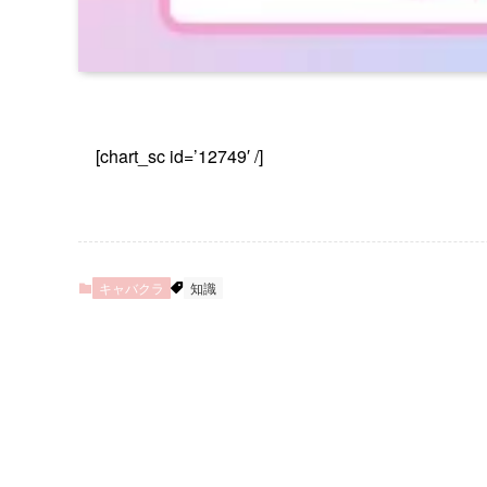
[chart_sc id=’12749′ /]
キャバクラ
知識